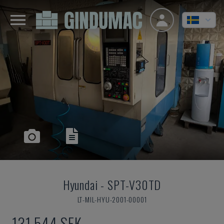
Hyundai
-
SPT-V30TD
LT-MIL-HYU-2001-00001
131 544 SEK