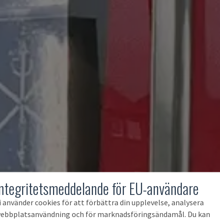
Integritetsmeddelande för EU-användare
i använder cookies för att förbättra din upplevelse, analysera
ebbplatsanvändning och för marknadsföringsändamål. Du kan