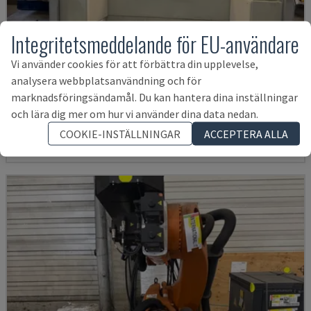
Integritetsmeddelande för EU-användare
Vi använder cookies för att förbättra din upplevelse,
AUDI TSV D5 TÜR
analysera webbplatsanvändning och för
CHANGO - ROBOTARM
marknadsföringsändamål. Du kan hantera dina inställningar
TYSKLAND
2020
200 tim.
och lära dig mer om hur vi använder dina data nedan.
679 588 SEK
COOKIE-INSTÄLLNINGAR
ACCEPTERA ALLA