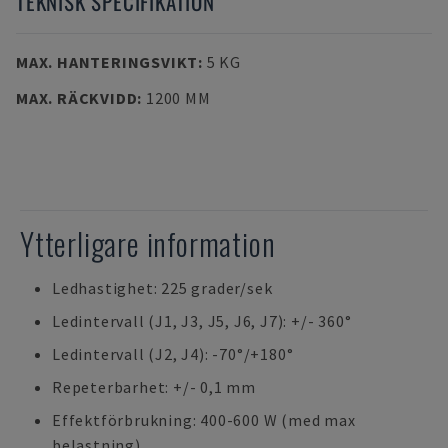
TEKNISK SPECIFIKATION
MAX. HANTERINGSVIKT
:
5 KG
MAX. RÄCKVIDD
:
1200 MM
Ytterligare information
Ledhastighet: 225 grader/sek
Ledintervall (J1, J3, J5, J6, J7): +/- 360°
Ledintervall (J2, J4): -70°/+180°
Repeterbarhet: +/- 0,1 mm
Effektförbrukning: 400-600 W (med max
belastning)