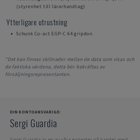
(styrenhet till lärarhandtag)
Ytterligare utrustning
Schunk Co-act EGP-C 64 gripdon
*Det kan finnas skillnader mellan de data som visas och
de faktiska värdena, detta bör bekräftas av
försäljningsrepresentanten.
DIN KONTOANSVARIGE:
Sergi Guardia
Sergi Guardia
är en av våra experter på handel med