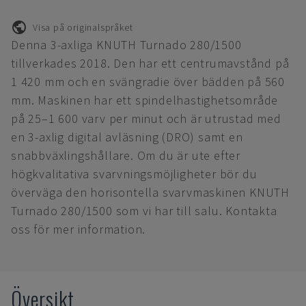
Visa på originalspråket
Denna 3-axliga KNUTH Turnado 280/1500
tillverkades 2018. Den har ett centrumavstånd på
1 420 mm och en svängradie över bädden på 560
mm. Maskinen har ett spindelhastighetsområde
på 25–1 600 varv per minut och är utrustad med
en 3-axlig digital avläsning (DRO) samt en
snabbväxlingshållare. Om du är ute efter
högkvalitativa svarvningsmöjligheter bör du
överväga den horisontella svarvmaskinen KNUTH
Turnado 280/1500 som vi har till salu. Kontakta
oss för mer information.
Översikt