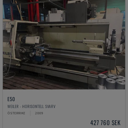
E50
WEILER - HORISONTELL SVARV
ÖSTERRIKE
2009
427 760 SEK