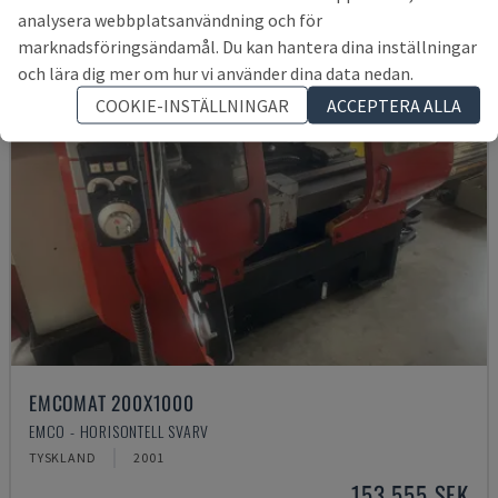
analysera webbplatsanvändning och för
marknadsföringsändamål. Du kan hantera dina inställningar
och lära dig mer om hur vi använder dina data nedan.
COOKIE-INSTÄLLNINGAR
ACCEPTERA ALLA
EMCOMAT 200X1000
EMCO - HORISONTELL SVARV
TYSKLAND
2001
153 555 SEK