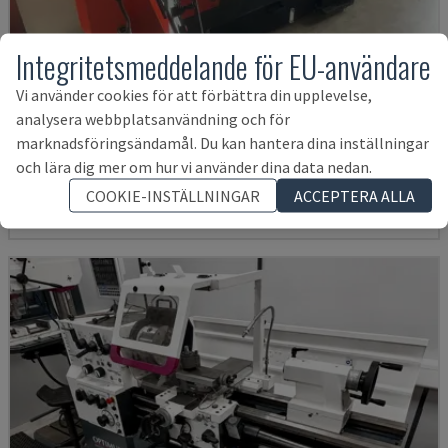
Integritetsmeddelande för EU-användare
Vi använder cookies för att förbättra din upplevelse,
EMCOMAT 200X1000
analysera webbplatsanvändning och för
EMCO - HORISONTELL SVARV
marknadsföringsändamål. Du kan hantera dina inställningar
och lära dig mer om hur vi använder dina data nedan.
TYSKLAND
2001
153 455 SEK
COOKIE-INSTÄLLNINGAR
ACCEPTERA ALLA