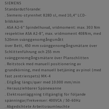
SIEMENS
Standardutförande:
. Siemens-styrenhet 828D sl, med 10,4" LCD-
bildskärm
. ASA A2-6" Spindelhuvud, vridmoment: max. 303 Nm
respektive ASA A2-8", max. vridmoment 408Nm, med
520mm svänggenomgångsmått
över Bett, 450 mm svänggenomgångsmätare över
Schlittenführung och 255 mm
svänggenomgångsmätare över Planschlitten
. Reitstock med manuell positionering av
grundkörning, med manuell betjäning av pinol (med
fast zentrierspets) MK-4
. Eilgång längs/quer med 10.000 mm/min
. Herausziehbarer Spänewanne
. Elektroanläggning tillgänglig för följande
spänningar/frekvenser: 400VCA / 50-60Hz
. Abgedichtete Arbeitsraumleuchte