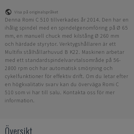
Visa på originalspråket
Denna Romi C 510 tillverkades år 2014. Den har en
ihålig spindel med en spindelgenomföring på Ø 65
mm, en manuell chuck med kilstång Ø 260 mm
och härdade styrytor. Verktygshållaren är ett
Multifix stålhållarhuvud B K22. Maskinen arbetar
med ett standardspindelvarvtalsområde på 56-
2800 rpm och har automatisk smörjning och
cykelfunktioner för effektiv drift. Om du letar efter
en högkvalitativ svarv kan du överväga Romi C
510 som vi har till salu. Kontakta oss för mer
information.
Översikt