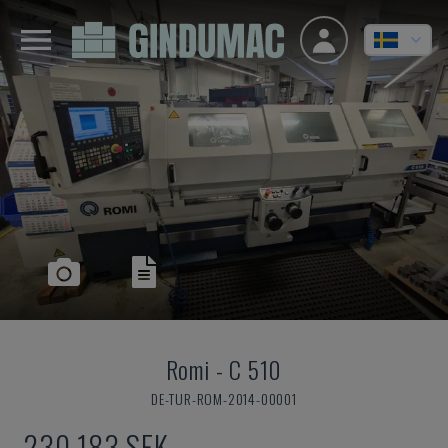
Romi
-
C 510
DE-TUR-ROM-2014-00001
230 183 SEK