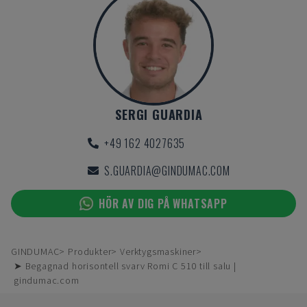
SERGI GUARDIA
+49 162 4027635
S.GUARDIA@GINDUMAC.COM
HÖR AV DIG PÅ WHATSAPP
GINDUMAC
Produkter
Verktygsmaskiner
➤ Begagnad horisontell svarv Romi C 510 till salu |
gindumac.com