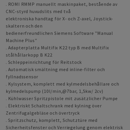
. ROMI RMMP manuellt maskinpaket, bestående av
CNC-styrd huvudslits med två
elektroniska handtag för X- och Z-axel, Joystick-
skaltern och den
bedienerfreundlichen Siemens Software "Manual
Machine Plus"
. Adapterplatta Multifix K22 typ B med Multifix
stålhållarkopp B K22
. Schleppeinrichtung för Reitstock
. Automatisk smältning med inline-filter och
fyllnadssensor
. Kylsystem, komplett med kylmedelsbehållare och
kylmedelspump (10l/min,@7bar, 1,5kw/ 2cv)
. Kühlwasser Spritzpistole mit zusätzlicher Pumpe
. Elektriskt Schaltschrank med kylning över
Zentrifugalgebläse och övertryck
. Spritzschutz, komplett, Schutztüre med
Sicherheitsfenster och Verriegelung genom elektrisk