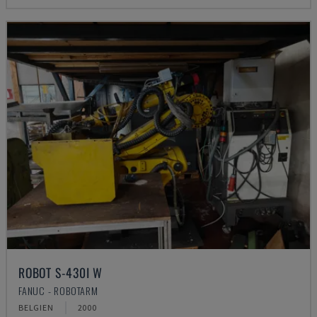
ROBOT S-430I W
FANUC - ROBOTARM
BELGIEN
2000