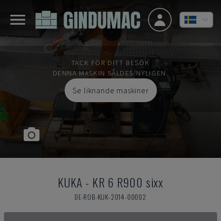
TACK FÖR DITT BESÖK
DENNA MASKIN SÅLDES NYLIGEN.
Se liknande maskiner
KUKA
-
KR 6 R900 sixx
DE-ROB-KUK-2014-00002