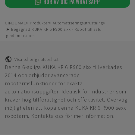
HÖR AV DIG PÅ WHATSAPP
GINDUMAC
Produkter
Automatiseringsutrustning
➤ Begagnad KUKA KR 6 R900 sixx - Robot till salu |
gindumac.com
Visa på originalspråket
Denna 6-axliga KUKA KR 6 R900 sixx tillverkades
2014 och erbjuder avancerade
robotarmsfunktioner för exakta
automationsuppgifter. Idealisk för industrier som
kräver hög tillförlitlighet och effektivitet. Överväg
möjligheten att köpa denna KUKA KR 6 R900 sexx
robotarm. Kontakta oss för mer information.