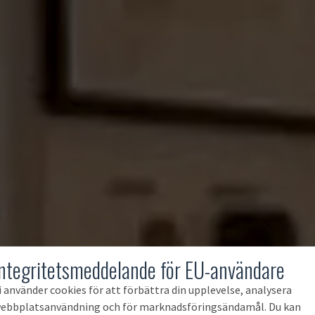
Integritetsmeddelande för EU-användare
i använder cookies för att förbättra din upplevelse, analysera
ebbplatsanvändning och för marknadsföringsändamål. Du kan