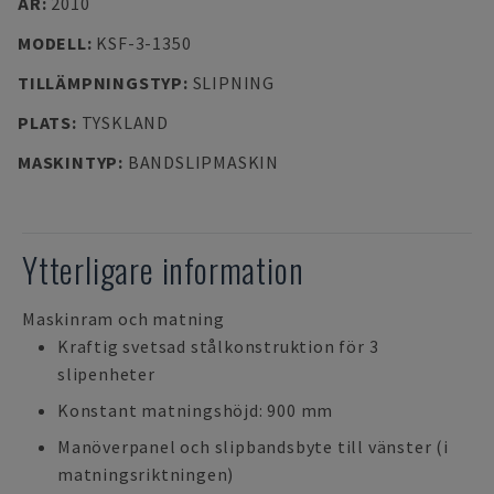
ÅR
:
2010
MODELL
:
KSF-3-1350
TILLÄMPNINGSTYP
:
SLIPNING
PLATS
:
TYSKLAND
MASKINTYP
:
BANDSLIPMASKIN
Ytterligare information
Maskinram och matning
Kraftig svetsad stålkonstruktion för 3
slipenheter
Konstant matningshöjd: 900 mm
Manöverpanel och slipbandsbyte till vänster (i
matningsriktningen)