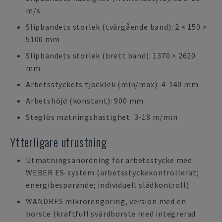
m/s
Slipbandets storlek (tvärgående band): 2 × 150 ×
5100 mm
Slipbandets storlek (brett band): 1370 × 2620
mm
Arbetsstyckets tjocklek (min/max): 4-140 mm
Arbetshöjd (konstant): 900 mm
Steglös matningshastighet: 3-18 m/min
Ytterligare utrustning
Utmatningsanordning för arbetsstycke med
WEBER ES-system (arbetsstyckekontrollerat;
energibesparande; individuell slädkontroll)
WANDRES mikrorengöring, version med en
borste (kraftfull svärdborste med integrerad