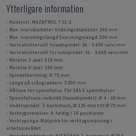
Ytterligare information
- Kontroll: MAZATROL T32-2
- Max. svarvdiameter Vridningsdiameter: 260 mm
- Max. svarvningslängd Svarvningslängd: 500 mm
- Varvtalsintervall huvudspindel: 36 - 3.600 varv/min
- Varvtalsintervall för subspindel: 36 - 3.600 varv/min
- Rörelse Z-axel: 510 mm
- Rörelse X-axel: 180 mm
- Spindelborrning: Ø 70 mm
- Längd på stångladdare: 3.000 mm
- Hållare för spännhylsa: För 185 E spännhylsor
- Spannhylsans räckvidd (huvudspindel): Ø 4 - 60 mm
- Underspindel: 3-backchuck, Ø 125 mm till Ø 70 mm
- Verktygsrevolver: 8-faldig / 16 positioner
- Verktygsöga: Mätprob för verktygsmätning i
arbetsområdet
- Huvudspindelchuck: KITAGAWA 3-backchuck Ø 254