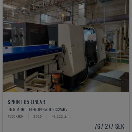
SPRINT 65 LINEAR
DMG MORI - FLEROPERATIONSSVARV
TJECKIEN
2015
42.222 tim.
767 277 SEK