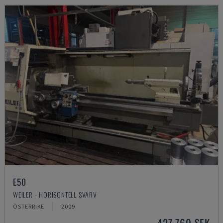
E50
WEILER - HORISONTELL SVARV
ÖSTERRIKE
2009
427 760 SEK