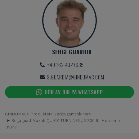
SERGI GUARDIA
+49 162 4027635
S.GUARDIA@GINDUMAC.COM
HÖR AV DIG PÅ WHATSAPP
GINDUMAC
Produkter
Verktygsmaskiner
➤ Begagnad Mazak QUICK TURN NEXUS 200-II | Horisontell
svarv