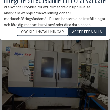
SPINNER - VERTIKALT BEARBETNINGSCENTER
Vi använder cookies för att förbättra din upplevelse,
TYSKLAND
2021
6.000 tim.
analysera webbplatsanvändning och för
1 590 390 SEK
marknadsföringsändamål. Du kan hantera dina inställningar
och lära dig mer om hur vi använder dina data nedan.
COOKIE-INSTÄLLNINGAR
ACCEPTERA ALLA