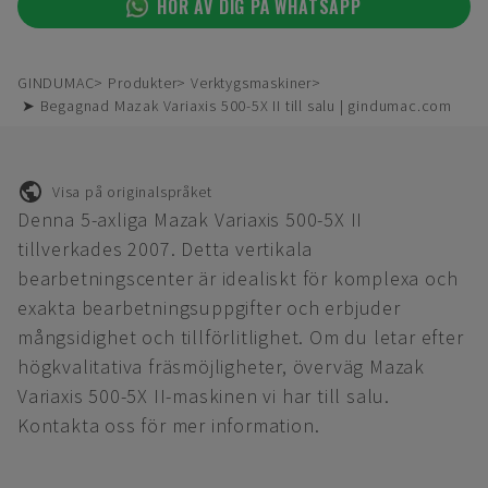
HÖR AV DIG PÅ WHATSAPP
GINDUMAC
Produkter
Verktygsmaskiner
➤ Begagnad Mazak Variaxis 500-5X II till salu | gindumac.com
Visa på originalspråket
Denna 5-axliga Mazak Variaxis 500-5X II
tillverkades 2007. Detta vertikala
bearbetningscenter är idealiskt för komplexa och
exakta bearbetningsuppgifter och erbjuder
mångsidighet och tillförlitlighet. Om du letar efter
högkvalitativa fräsmöjligheter, överväg Mazak
Variaxis 500-5X II-maskinen vi har till salu.
Kontakta oss för mer information.