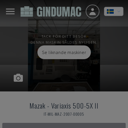
TACK FÖR DITT BESÖK
DENNA MASKIN SÅLDES NYLIGEN.
Se liknande maskiner
Mazak
-
Variaxis 500-5X II
IT-MIL-MAZ-2007-00005