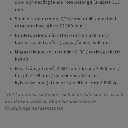
upp- och nedåtgående rörelselängd (z-axel): 510
mm
Spindelkonborrning: 7/24 kona nr 40 / maximal
rotationshastighet: 12 000 min⁻¹
Bordets arbetsmått (tvärsnitt): 1 300 mm /
bordets arbetsmått (längsgående): 550 mm
Magasinkapacitet (standard): 30 / verktygsskaft:
kat 40
Höjd från golvnivå: 2 808 mm / bredd: 2 950 mm /
längd: 3 139 mm / maskinens vikt utan
kylvätsketank (standardspecifikation): 6 800 kg
*Det kan finnas skillnader mellan de data som visas och
de faktiska värdena, detta bör bekräftas av
försäljningsrepresentanten.