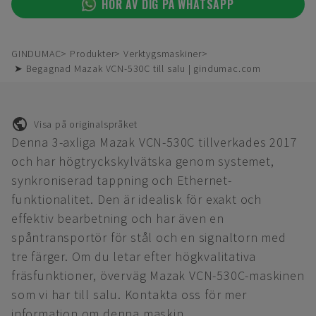
HÖR AV DIG PÅ WHATSAPP
GINDUMAC
Produkter
Verktygsmaskiner
➤ Begagnad Mazak VCN-530C till salu | gindumac.com
Visa på originalspråket
Denna 3-axliga Mazak VCN-530C tillverkades 2017
och har högtryckskylvätska genom systemet,
synkroniserad tappning och Ethernet-
funktionalitet. Den är idealisk för exakt och
effektiv bearbetning och har även en
spåntransportör för stål och en signaltorn med
tre färger. Om du letar efter högkvalitativa
fräsfunktioner, överväg Mazak VCN-530C-maskinen
som vi har till salu. Kontakta oss för mer
information om denna maskin.