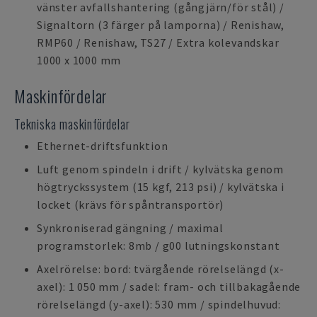
vänster avfallshantering (gångjärn/för stål) /
Signaltorn (3 färger på lamporna) / Renishaw,
RMP60 / Renishaw, TS27 / Extra kolevandskar
1000 x 1000 mm
Maskinfördelar
Tekniska maskinfördelar
Ethernet-driftsfunktion
Luft genom spindeln i drift / kylvätska genom
högtryckssystem (15 kgf, 213 psi) / kylvätska i
locket (krävs för spåntransportör)
Synkroniserad gängning / maximal
programstorlek: 8mb / g00 lutningskonstant
Axelrörelse: bord: tvärgående rörelselängd (x-
axel): 1 050 mm / sadel: fram- och tillbakagående
rörelselängd (y-axel): 530 mm / spindelhuvud: