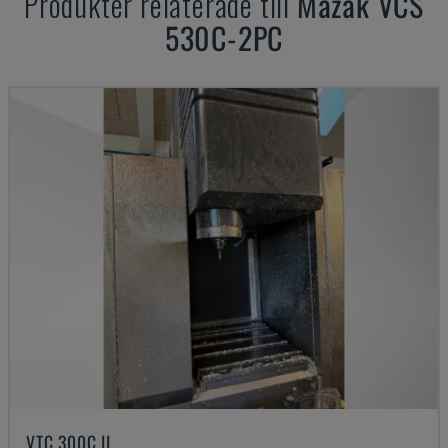
Produkter relaterade till
Mazak
VCS
530C-2PC
VTC 300C II