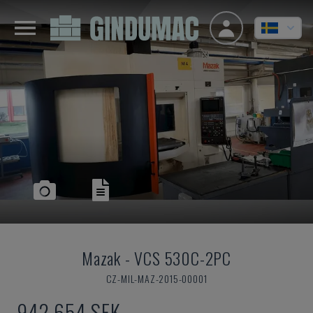
Mazak
-
VCS 530C-2PC
CZ-MIL-MAZ-2015-00001
942 654 SEK