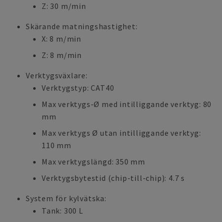
Z: 30 m/min
Skärande matningshastighet:
X: 8 m/min
Z: 8 m/min
Verktygsväxlare:
Verktygstyp: CAT40
Max verktygs-Ø med intilliggande verktyg: 80
mm
Max verktygs Ø utan intilliggande verktyg:
110 mm
Max verktygslängd: 350 mm
Verktygsbytestid (chip-till-chip): 4.7 s
System för kylvätska:
Tank: 300 L