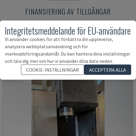
FINANSIERING AV TILLGÅNGAR
Integritetsmeddelande för EU-användare
Vi använder cookies för att förbättra din upplevelse,
Produkter relaterade till
Mazak
VTC
analysera webbplatsanvändning och för
200 B
marknadsföringsändamål. Du kan hantera dina inställningar
och lära dig mer om hur vi använder dina data nedan.
COOKIE-INSTÄLLNINGAR
ACCEPTERA ALLA