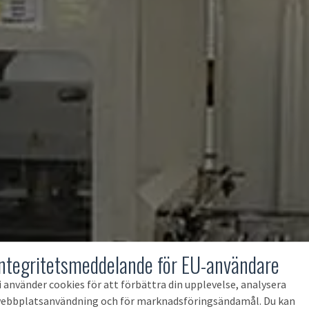
Integritetsmeddelande för EU-användare
i använder cookies för att förbättra din upplevelse, analysera
ebbplatsanvändning och för marknadsföringsändamål. Du kan