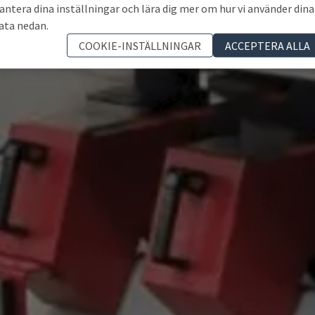
antera dina inställningar och lära dig mer om hur vi använder dina
ata nedan.
COOKIE-INSTÄLLNINGAR
ACCEPTERA ALLA