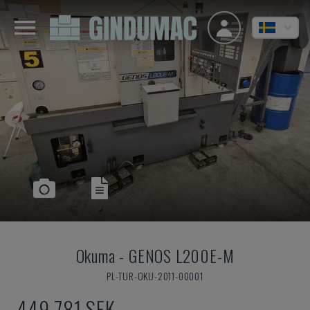
Okuma
-
GENOS L200E-M
PL-TUR-OKU-2011-00001
449 781 SEK