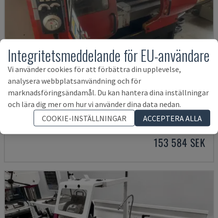
Integritetsmeddelande för EU-användare
Vi använder cookies för att förbättra din upplevelse,
analysera webbplatsanvändning och för
marknadsföringsändamål. Du kan hantera dina inställningar
EMCOMAT 200X1000
och lära dig mer om hur vi använder dina data nedan.
EMCO - HORISONTELL SVARV
COOKIE-INSTÄLLNINGAR
ACCEPTERA ALLA
TYSKLAND
2001
153 584 SEK