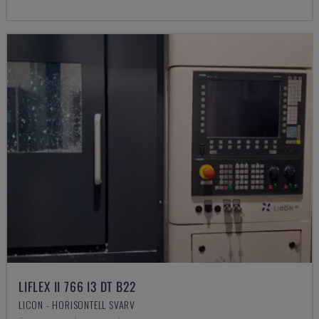
LIFLEX II 766 I3 DT B22
LICON - HORISONTELL SVARV