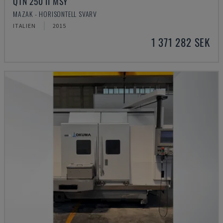
QTN 250 II MSY
MAZAK - HORISONTELL SVARV
ITALIEN
2015
1 371 282 SEK