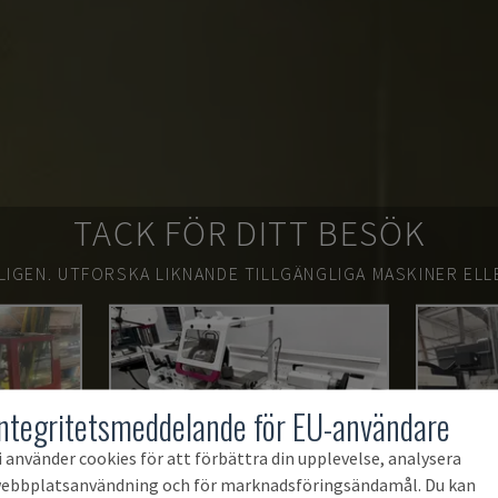
TACK FÖR DITT BESÖK
LIGEN.
UTFORSKA LIKNANDE TILLGÄNGLIGA MASKINER ELL
Integritetsmeddelande för EU-användare
i använder cookies för att förbättra din upplevelse, analysera
ebbplatsanvändning och för marknadsföringsändamål. Du kan