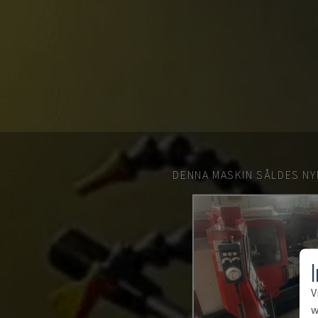
DENNA MASKIN SÅLDES NY
V
w