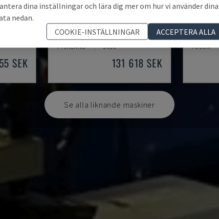
antera dina inställningar och lära dig mer om hur vi använder dina
ata nedan.
TH 4610
TBI-52
COOKIE-INSTÄLLNINGAR
ACCEPTERA ALLA
V
OPTIMUM - HORISONTELL SVARV
CMZ - HO
TYSKLAND
2018
POLEN
55 SEK
131 618 SEK
Se alla liknande maskiner