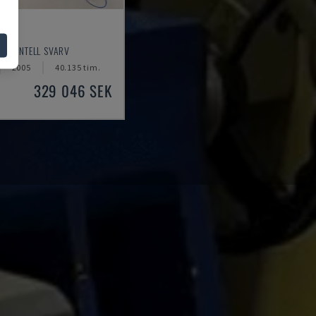
0
RISONTELL SVARV
2005
40.135 tim.
329 046 SEK