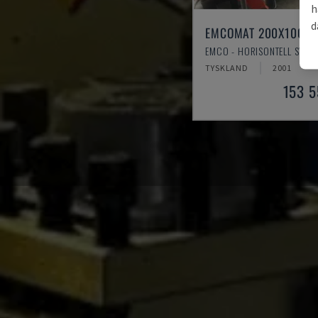
h
d
EMCOMAT 200X1000
EMCO - HORISONTELL SVAR
TYSKLAND
2001
153 5