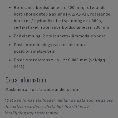
Roterande bordsdiameter: 400 mm, roterande
bord (horisontella axlar u1-u2/v1-v2), roterande
bord (nc / hydraulisk fastspänning): nx 360o,
vertikal axel, roterande bordsdiameter: 330 mm
Pallklämning: 2 nollpunktsklämmoduler/bord
Positionsmätningssystem: absoluta
positionsmätsystem
Positionstolerans x - y - z : 0,008 mm (vdi/dgq
3441)
Extra information
Maskinen är fortfarande under ström
*Det kan finnas skillnader mellan de data som visas och
de faktiska värdena, detta bör bekräftas av
försäljningsrepresentanten.