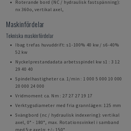
Roterande bord (NC / hydraulisk fastspänning):
nx 360o, vertikal axel,
Maskinfördelar
Tekniska maskinfördelar
Ibag trefas huvuddrift: s1-100% 40 kw / s6-40%
52 kw
Nyckelprestandadata arbetsspindel kw s1 : 3 12
29 40 40
Spindelhastigheter ca. 1/min : 1 000 5 000 10 000
20 000 24 000
Vridmoment ca. Nm : 27 27 27 19 17
Verktygsdiameter med fria grannlägen: 125 mm
Svängbord (nc / hydraulisk indexering): vertikal
axel, 0° - 180°, max. Rotationsvinkel i samband
med 5:e axeln: +/- 150°