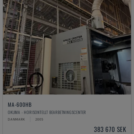
MA-600HB
OKUMA - HORISONTELLT BEARBETNINGSCENTER
DANMARK
2005
383 670 SEK