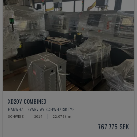
XD20V COMBINED
HANWHA - SVARV AV SCHWEIZISK TYP
SCHWEIZ
2014
22.076 tim.
767 775 SEK