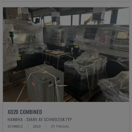
XD20 COMBINED
HANWHA - SVARV AV SCHWEIZISK TYP
SCHWEIZ
2013
37.745 tim.