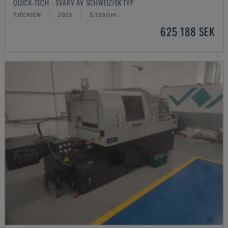
QUICK-TECH - SVARV AV SCHWEIZISK TYP
TJECKIEN
2015
5.159 tim.
625 188 SEK