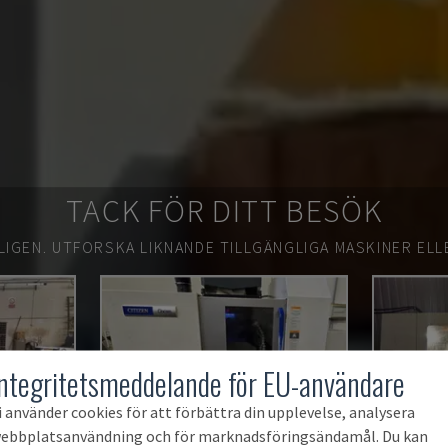
TACK FÖR DITT BESÖK
LIGEN.
UTFORSKA LIKNANDE TILLGÄNGLIGA MASKINER ELL
Integritetsmeddelande för EU-användare
i använder cookies för att förbättra din upplevelse, analysera
ebbplatsanvändning och för marknadsföringsändamål. Du kan