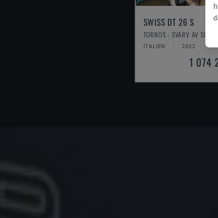
h
d
SWISS DT 26 S
TORNOS - SVARV AV SCHWE
ITALIEN
2022
1 074 