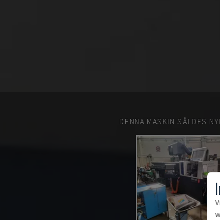
DENNA MASKIN SÅLDES NY
V
w