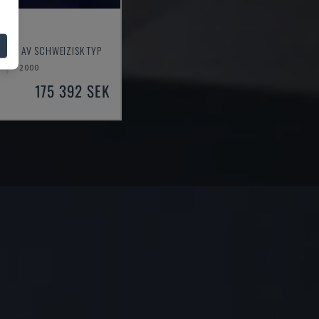
1
SVARV AV SCHWEIZISK TYP
2000
175 392 SEK