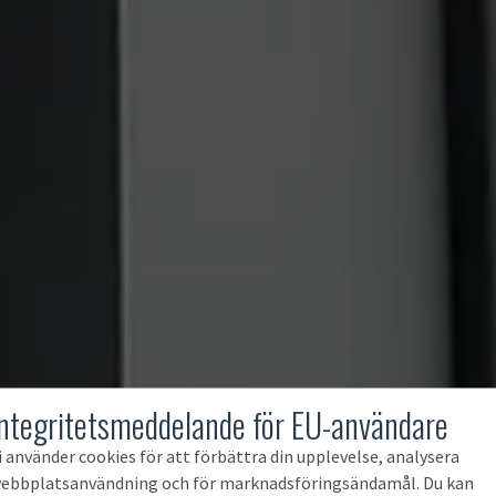
Integritetsmeddelande för EU-användare
i använder cookies för att förbättra din upplevelse, analysera
ebbplatsanvändning och för marknadsföringsändamål. Du kan