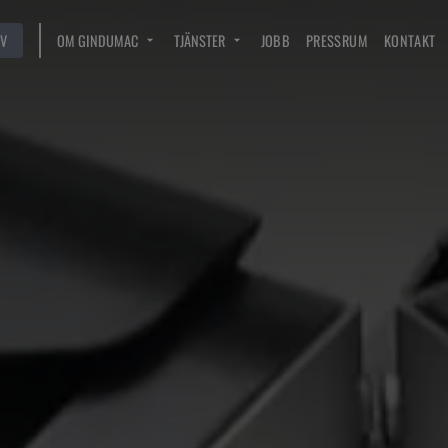
V
OM GINDUMAC
TJÄNSTER
JOBB
PRESSRUM
KONTAKT