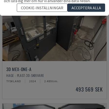
och lära dig mer om hur vi använder dina data nedan.
COOKIE-INSTÄLLNINGAR
ACCEPTERA ALLA
3D MEX-ONE-A
HAGE - PLAST-3D-SKRIVARE
TYSKLAND
2024
2.489 tim.
493 569 SEK