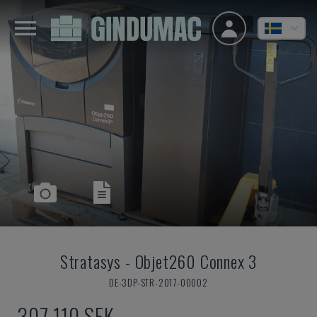
Stratasys
-
Objet260 Connex 3
DE-3DP-STR-2017-00002
307 110 SEK