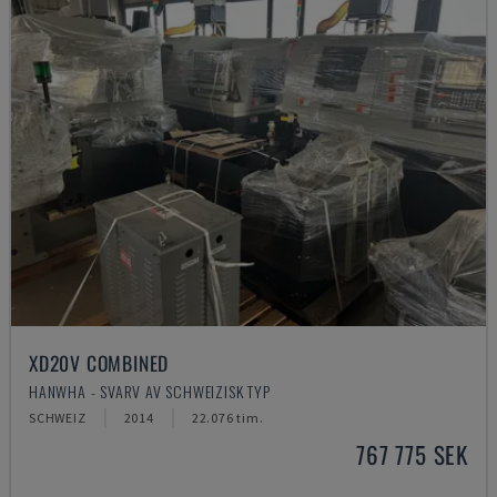
XD20V COMBINED
HANWHA - SVARV AV SCHWEIZISK TYP
SCHWEIZ
2014
22.076 tim.
767 775 SEK