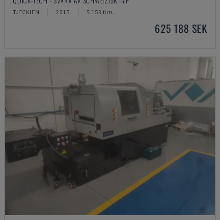
QUICK-TECH - SVARV AV SCHWEIZISK TYP
TJECKIEN
2015
5.159 tim.
625 188 SEK