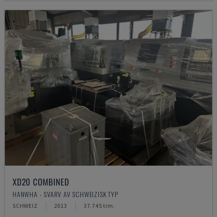
XD20 COMBINED
HANWHA - SVARV AV SCHWEIZISK TYP
SCHWEIZ
2013
37.745 tim.