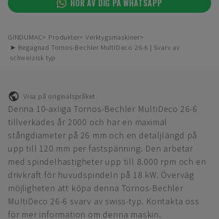
HÖR AV DIG PÅ WHATSAPP
GINDUMAC
Produkter
Verktygsmaskiner
➤ Begagnad Tornos-Bechler MultiDeco 26-6 | Svarv av
schweizisk typ
Visa på originalspråket
Denna 10-axliga Tornos-Bechler MultiDeco 26-6
tillverkades år 2000 och har en maximal
stångdiameter på 26 mm och en detaljlängd på
upp till 120 mm per fastspänning. Den arbetar
med spindelhastigheter upp till 8.000 rpm och en
drivkraft för huvudspindeln på 18 kW. Överväg
möjligheten att köpa denna Tornos-Bechler
MultiDeco 26-6 svarv av swiss-typ. Kontakta oss
för mer information om denna maskin.