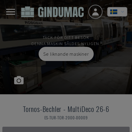
TACK FÖR DITT BESÖK
DENNA MASKIN SÅLDES NYLIGEN.
Se liknande maskiner
Tornos-Bechler
-
MultiDeco 26-6
ES-TUR-TOR-2000-00009