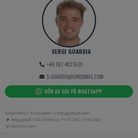
SERGI GUARDIA
+49 162 4027635
S.GUARDIA@GINDUMAC.COM
HÖR AV DIG PÅ WHATSAPP
GINDUMAC
Produkter
Verktygsmaskiner
➤ Begagnad TOS Olomouc FV30 CNC A till salu |
gindumac.com