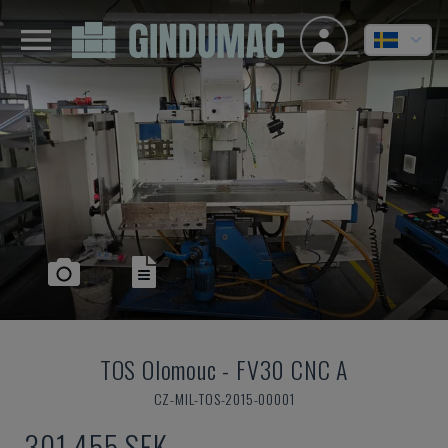
TOS Olomouc
-
FV30 CNC A
CZ-MIL-TOS-2015-00001
301 455 SEK