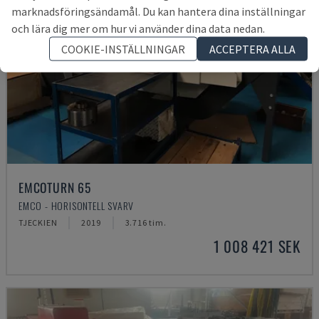
marknadsföringsändamål. Du kan hantera dina inställningar
och lära dig mer om hur vi använder dina data nedan.
COOKIE-INSTÄLLNINGAR
ACCEPTERA ALLA
EMCOTURN 65
EMCO - HORISONTELL SVARV
TJECKIEN
2019
3.716 tim.
1 008 421 SEK