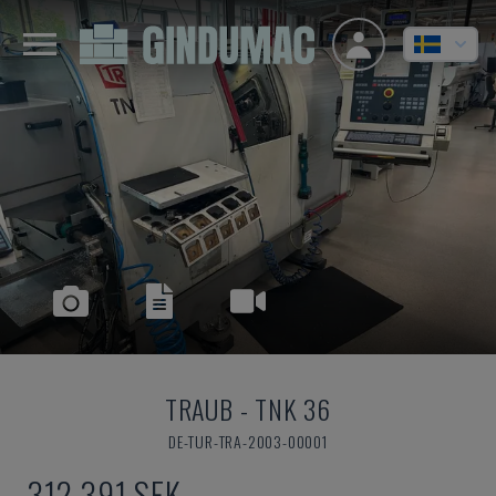
TRAUB
-
TNK 36
DE-TUR-TRA-2003-00001
312 391 SEK