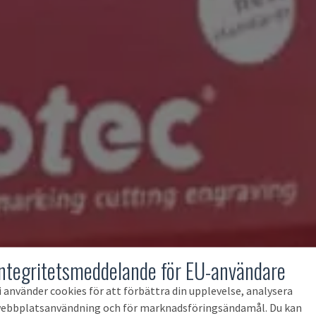
Integritetsmeddelande för EU-användare
i använder cookies för att förbättra din upplevelse, analysera
ebbplatsanvändning och för marknadsföringsändamål. Du kan