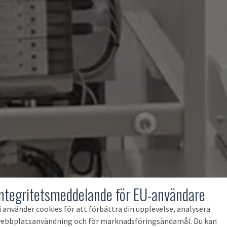
Integritetsmeddelande för EU-användare
i använder cookies för att förbättra din upplevelse, analysera
ebbplatsanvändning och för marknadsföringsändamål. Du kan