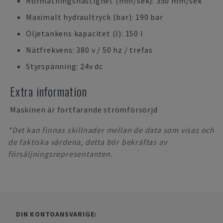
Rörmatningshastighet (mm/sek): 350 mm/sek
Maximalt hydraultryck (bar): 190 bar
Oljetankens kapacitet (l): 150 l
Nätfrekvens: 380 v / 50 hz / trefas
Styrspänning: 24v dc
Extra information
Maskinen är fortfarande strömförsörjd
*Det kan finnas skillnader mellan de data som visas och
de faktiska värdena, detta bör bekräftas av
försäljningsrepresentanten.
DIN KONTOANSVARIGE: