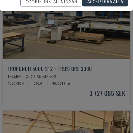
COOKIE-INSTÄLLNINGAR
ACCEPTERA ALLA
TRUPUNCH 5000 S12 + TRUSTORE 3030
TRUMPF - CNC STANSMASKIN
TJECKIEN
2016
46.061 tim.
3 727 085 SEK