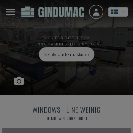
TACK FÖR DITT BESÖK
DENNA MASKIN SÅLDES NYLIGEN.
Se liknande maskiner
WINDOWS
-
LINE WEINIG
DE-MIL-WIN-2007-00001