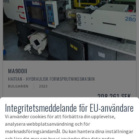
MA900ІІ
HAITIAN - HYDRAULISK FORMSPRUTNINGSMASKIN
BULGARIEN
2023
208 261 SEK
Integritetsmeddelande för EU-användare
Vi använder cookies för att förbättra din upplevelse,
analysera webbplatsanvändning och för
marknadsföringsändamål. Du kan hantera dina inställningar
och lära dig mer om hur vi använder dina data nedan.