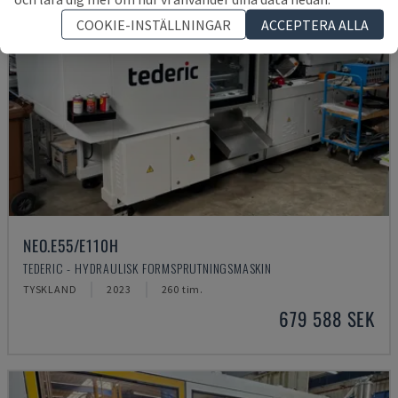
COOKIE-INSTÄLLNINGAR
ACCEPTERA ALLA
NEO.E55/E110H
TEDERIC - HYDRAULISK FORMSPRUTNINGSMASKIN
TYSKLAND
2023
260 tim.
679 588 SEK