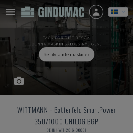
TACK FÖR DITT BESÖK
DENNA MASKIN SÅLDES NYLIGEN.
Se liknande maskiner
WITTMANN
-
Battenfeld SmartPower
350/1000 UNILOG BGP
DE-INJ-WIT-2016-00001