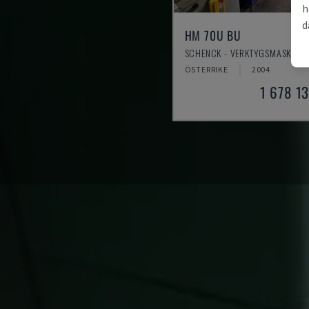
h
d
HM 70U BU
SCHENCK - VERKTYGSMASKIN
ÖSTERRIKE
2004
1 678 1