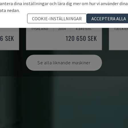
antera dina inställningar och lära dig mer om hur vi använder dina
ata nedan.
BLP 600/3S
GAMMA
COOKIE-INSTÄLLNINGAR
ACCEPTERA ALLA
MYLÄP - VERKTYGSMASKIN
KOMAX -
TYSKLAND
2004
4.840 tim.
TJECKIE
36 SEK
120 650 SEK
Se alla liknande maskiner