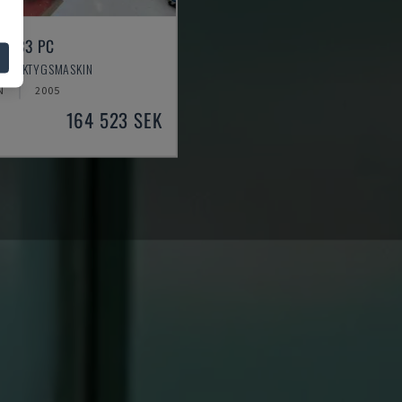
 333 PC
 VERKTYGSMASKIN
N
2005
164 523 SEK