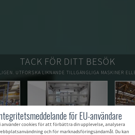
TACK FÖR DITT BESÖK
LIGEN.
UTFORSKA LIKNANDE TILLGÄNGLIGA MASKINER ELL
Integritetsmeddelande för EU-användare
i använder cookies för att förbättra din upplevelse, analysera
ebbplatsanvändning och för marknadsföringsändamål. Du kan