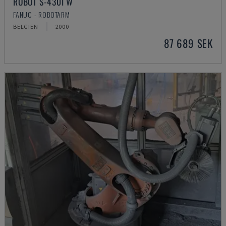
ROBOT S-430I W
FANUC - ROBOTARM
BELGIEN
2000
87 689 SEK