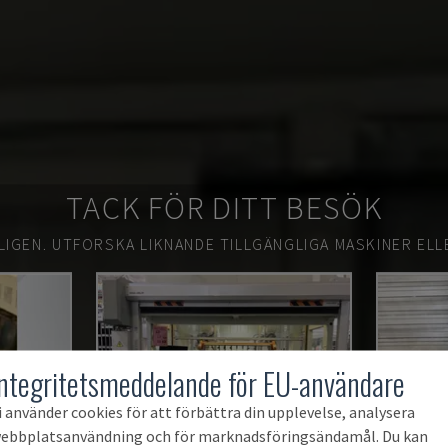
TACK FÖR DITT BESÖK
LIGEN.
UTFORSKA LIKNANDE TILLGÄNGLIGA MASKINER ELL
Integritetsmeddelande för EU-användare
i använder cookies för att förbättra din upplevelse, analysera
ebbplatsanvändning och för marknadsföringsändamål. Du kan