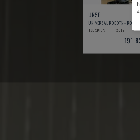
h
d
UR5E
UNIVERSAL ROBOTS - ROBO
TJECKIEN
2019
191 8