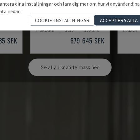
antera dina inställningar och lära dig mer om hur vi använder dina
ata nedan.
AUDI TSV D5 TÜR
KR 210
COOKIE-INSTÄLLNINGAR
ACCEPTERA ALLA
TARM
CHANGO - ROBOTARM
KUKA - 
TYSKLAND
2020
200 tim.
ITALIEN
35 SEK
679 645 SEK
Se alla liknande maskiner