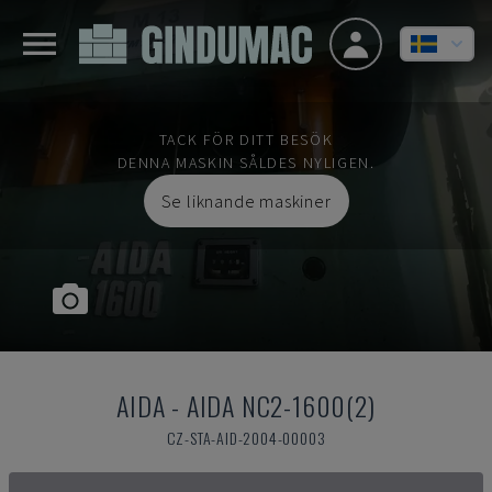
TACK FÖR DITT BESÖK
DENNA MASKIN SÅLDES NYLIGEN.
Se liknande maskiner
AIDA
-
AIDA NC2-1600(2)
CZ-STA-AID-2004-00003