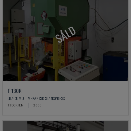
SÅLD
T 130R
GIACOMO - MEKANISK STANSPRESS
TJECKIEN
2006