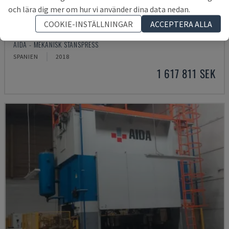
och lära dig mer om hur vi använder dina data nedan.
COOKIE-INSTÄLLNINGAR
ACCEPTERA ALLA
315/2MR/LD/TE 3
AIDA - MEKANISK STANSPRESS
SPANIEN
2018
1 617 811 SEK