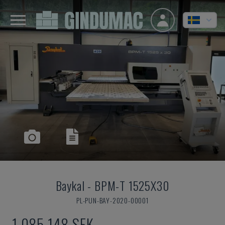
Baykal
-
BPM-T 1525X30
PL-PUN-BAY-2020-00001
1 085 148 SEK