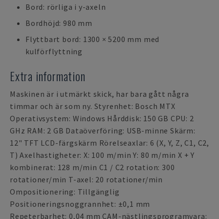
Bord: rörliga i y-axeln
Bordhöjd: 980 mm
Flyttbart bord: 1300 × 5200 mm med
kulförflyttning
Extra information
Maskinen är i utmärkt skick, har bara gått några
timmar och är som ny. Styrenhet: Bosch MTX
Operativsystem: Windows Hårddisk: 150 GB CPU: 2
GHz RAM: 2 GB Dataöverföring: USB-minne Skärm:
12" TFT LCD-färgskärm Rörelseaxlar: 6 (X, Y, Z, C1, C2,
T) Axelhastigheter: X: 100 m/min Y: 80 m/min X + Y
kombinerat: 128 m/min C1 / C2 rotation: 300
rotationer/min T-axel: 20 rotationer/min
Ompositionering: Tillgänglig
Positioneringsnoggrannhet: ±0,1 mm
Repeterbarhet: 0,04 mm CAM-nästlingsprogramvara: