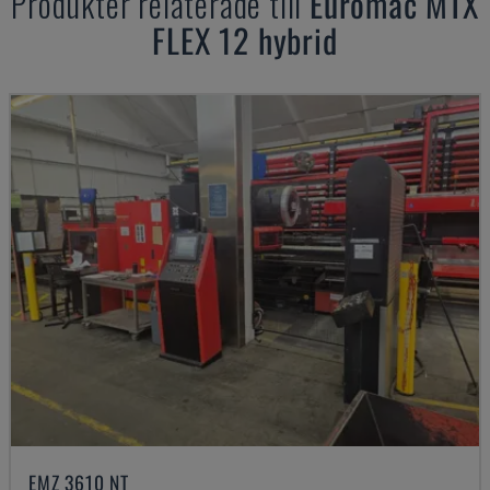
Produkter relaterade till
Euromac
MTX
FLEX 12 hybrid
EMZ 3610 NT