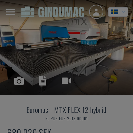
Euromac
-
MTX FLEX 12 hybrid
NL-PUN-EUR-2013-00001
680 029 SEK