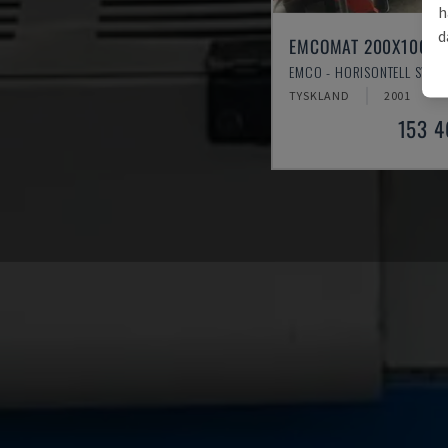
h
d
EMCOMAT 200X1000
EMCO - HORISONTELL SVAR
TYSKLAND
2001
153 4