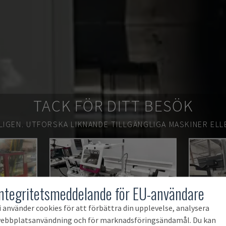
TACK FÖR DITT BESÖK
LIGEN.
UTFORSKA LIKNANDE TILLGÄNGLIGA MASKINER ELL
Integritetsmeddelande för EU-användare
i använder cookies för att förbättra din upplevelse, analysera
ebbplatsanvändning och för marknadsföringsändamål. Du kan