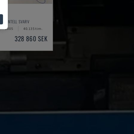
0
RISONTELL SVARV
2005
40.135 tim.
328 860 SEK