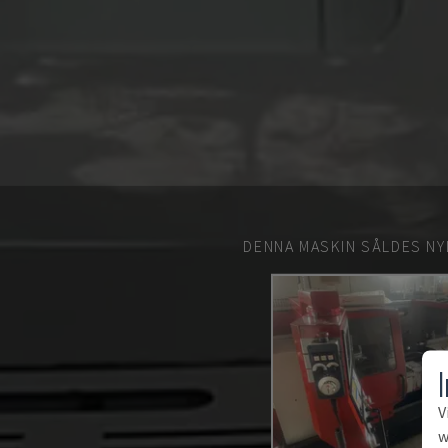
DENNA MASKIN SÅLDES NY
V
w