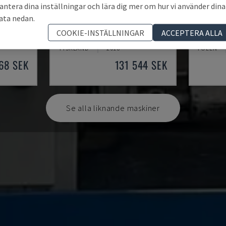
antera dina inställningar och lära dig mer om hur vi använder dina
ata nedan.
TH 4610
TBI-52
COOKIE-INSTÄLLNINGAR
ACCEPTERA ALLA
V
OPTIMUM - HORISONTELL SVARV
CMZ - HO
TYSKLAND
2018
POLEN
68 SEK
131 544 SEK
Se alla liknande maskiner