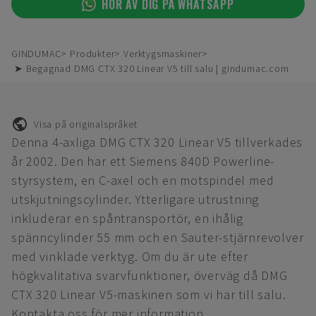
HÖR AV DIG PÅ WHATSAPP
GINDUMAC
Produkter
Verktygsmaskiner
➤ Begagnad DMG CTX 320 Linear V5 till salu | gindumac.com
Visa på originalspråket
Denna 4-axliga DMG CTX 320 Linear V5 tillverkades
år 2002. Den har ett Siemens 840D Powerline-
styrsystem, en C-axel och en motspindel med
utskjutningscylinder. Ytterligare utrustning
inkluderar en spåntransportör, en ihålig
spänncylinder 55 mm och en Sauter-stjärnrevolver
med vinklade verktyg. Om du är ute efter
högkvalitativa svarvfunktioner, överväg då DMG
CTX 320 Linear V5-maskinen som vi har till salu.
Kontakta oss för mer information.