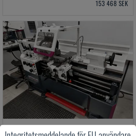
153 468 SEK
TH 4610
Integritetsmeddelande för EU-användare