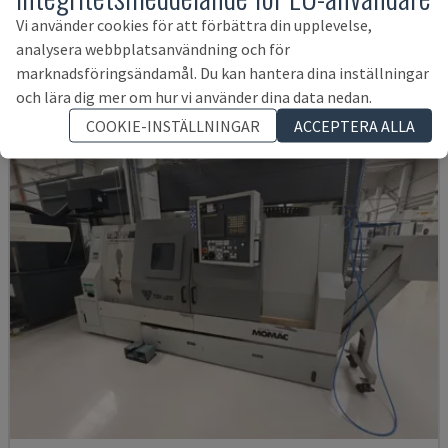
OPTIMUM - HORISONTELL SVARV
Vi använder cookies för att förbättra din upplevelse,
TYSKLAND
2018
analysera webbplatsanvändning och för
131 544 SEK
marknadsföringsändamål. Du kan hantera dina inställningar
och lära dig mer om hur vi använder dina data nedan.
COOKIE-INSTÄLLNINGAR
ACCEPTERA ALLA