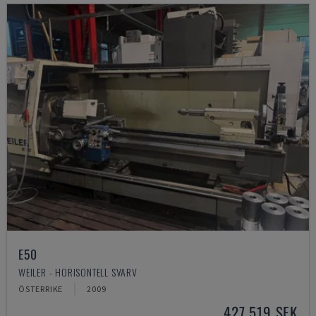
E50
WEILER - HORISONTELL SVARV
ÖSTERRIKE
2009
427 519 SEK