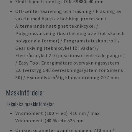
Skaftdiameter enligt DIN 69880: 40 mm
Off-center svarvning och fräsning / Fräsning av
växeln med hjälp av hobbing-processen /
Alternerande hastighet teknikcykel /
Polygonsvarvning (bearbetning av elliptiska och
polygonala former) / Programstatuskontroll /
Gear skiving (teknikcykel för växlar) /
Flertrådscykel 2.0 (positionsorienterade gängor)
/ Easy Tool Energimätare övervakningssystem
2.0 (verktyg C40 övervakningssystem för Simens
80) / Hydraulisk ihålig klämanordning Ø77 mm
Maskinfördelar
Tekniska maskinfördelar
Vridmoment (100 % ed): 410 nm / max.
Vridmoment (40 % ed): 525 nm
Omkretsdiameter ovanför sängen: 710 mm /