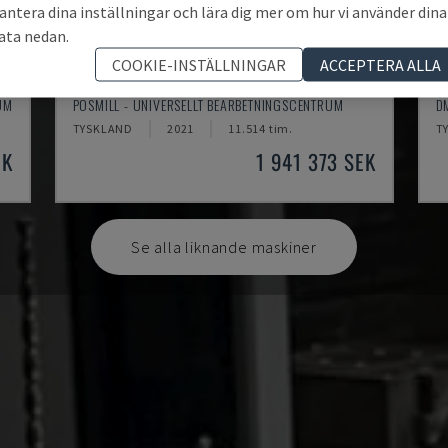
antera dina inställningar och lära dig mer om hur vi använder dina
ata nedan.
COOKIE-INSTÄLLNINGAR
ACCEPTERA ALLA
H800U
D
UM
POSMILL - UNIVERSELLT BEARBETNINGSCENTRUM
D
TYSKLAND
2021
11.514 tim.
T
EK
1 941 373 SEK
Se alla liknande maskiner