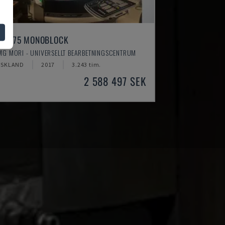
MU 75 MONOBLOCK
MG MORI - UNIVERSELLT BEARBETNINGSCENTRUM
YSKLAND
2017
3.243 tim.
2 588 497 SEK