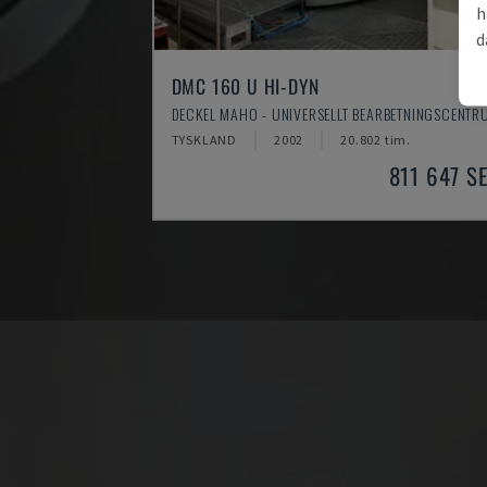
h
d
DMC 160 U HI-DYN
DECKEL MAHO - UNIVERSELLT BEARBETNINGSCENTR
TYSKLAND
2002
20.802 tim.
811 647 S