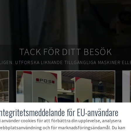
TACK FÖR DITT BESÖK
LIGEN.
UTFORSKA LIKNANDE TILLGÄNGLIGA MASKINER ELL
Integritetsmeddelande för EU-användare
i använder cookies för att förbättra din upplevelse, analysera
ebbplatsanvändning och för marknadsföringsändamål. Du kan