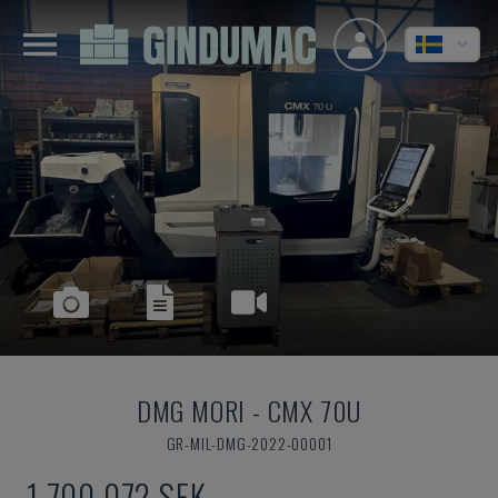
DMG MORI
-
CMX 70U
GR-MIL-DMG-2022-00001
1 700 072 SEK