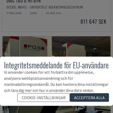
DMC 160 U HI-DYN
DECKEL MAHO - UNIVERSELLT BEARBETNINGSCENTRUM
TYSKLAND
2002
20.802 tim.
811 647 SEK
Integritetsmeddelande för EU-användare
Vi använder cookies för att förbättra din upplevelse,
analysera webbplatsanvändning och för
marknadsföringsändamål. Du kan hantera dina inställningar
och lära dig mer om hur vi använder dina data nedan.
COOKIE-INSTÄLLNINGAR
ACCEPTERA ALLA