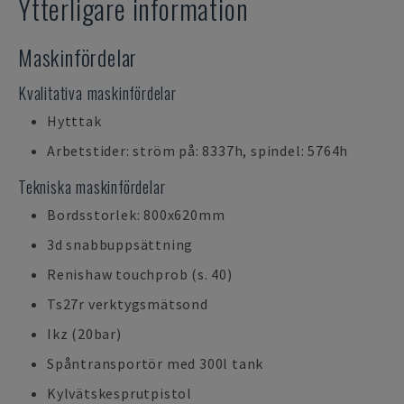
Ytterligare information
Maskinfördelar
Kvalitativa maskinfördelar
Hytttak
Arbetstider: ström på: 8337h, spindel: 5764h
Tekniska maskinfördelar
Bordsstorlek: 800x620mm
3d snabbuppsättning
Renishaw touchprob (s. 40)
Ts27r verktygsmätsond
Ikz (20bar)
Spåntransportör med 300l tank
Kylvätskesprutpistol