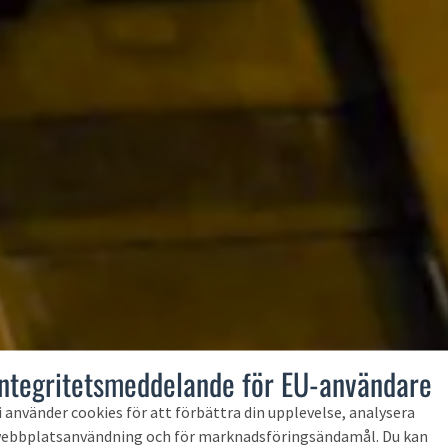
Integritetsmeddelande för EU-användare
i använder cookies för att förbättra din upplevelse, analysera
ebbplatsanvändning och för marknadsföringsändamål. Du kan