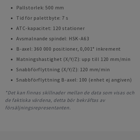
Pallstorlek: 500 mm
Tid för palettbyte: 7 s
ATC-kapacitet: 120 stationer
Avsmalnande spindel: HSK-A63
B-axel: 360 000 positioner, 0,001° inkrement
Matningshastighet (X/Y/Z): upp till 120 mm/min
Snabbförflyttning (X/Y/Z): 120 mm/min
Snabbförflyttning B-axel: 100 (enhet ej angiven)
*Det kan finnas skillnader mellan de data som visas och
de faktiska värdena, detta bör bekräftas av
försäljningsrepresentanten.