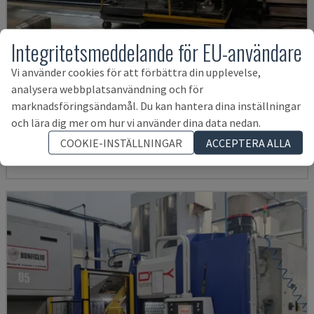
Integritetsmeddelande för EU-användare
Vi använder cookies för att förbättra din upplevelse,
analysera webbplatsanvändning och för
IRD 1600 CNC
marknadsföringsändamål. Du kan hantera dina inställningar
IRLE - HORISONTELLT BEARBETNINGSCENTER
och lära dig mer om hur vi använder dina data nedan.
TYSKLAND
2004
COOKIE-INSTÄLLNINGAR
ACCEPTERA ALLA
822 082 SEK