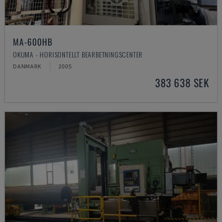
MA-600HB
OKUMA - HORISONTELLT BEARBETNINGSCENTER
DANMARK
2005
383 638 SEK