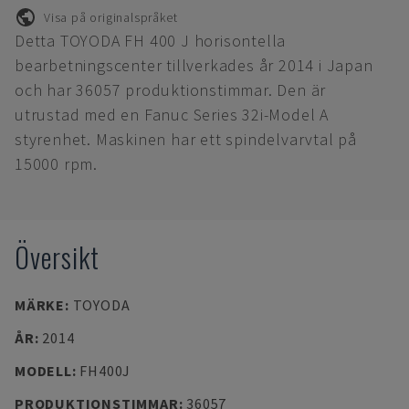
Visa på originalspråket
Detta TOYODA FH 400 J horisontella
bearbetningscenter tillverkades år 2014 i Japan
och har 36057 produktionstimmar. Den är
utrustad med en Fanuc Series 32i-Model A
styrenhet. Maskinen har ett spindelvarvtal på
15000 rpm.
Översikt
MÄRKE
:
TOYODA
ÅR
:
2014
MODELL
:
FH400J
PRODUKTIONSTIMMAR
:
36057