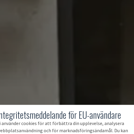
Integritetsmeddelande för EU-användare
i använder cookies för att förbättra din upplevelse, analysera
ebbplatsanvändning och för marknadsföringsändamål. Du kan