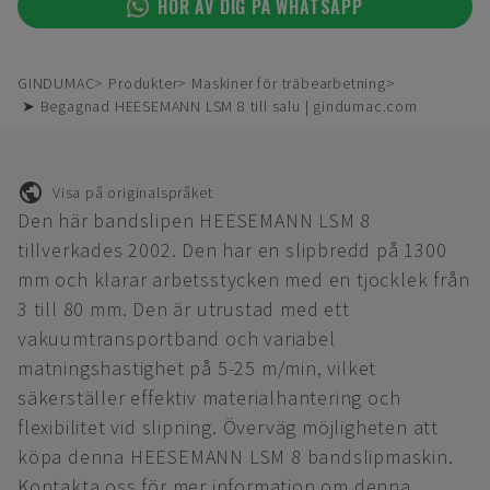
HÖR AV DIG PÅ WHATSAPP
GINDUMAC
Produkter
Maskiner för träbearbetning
➤ Begagnad HEESEMANN LSM 8 till salu | gindumac.com
Visa på originalspråket
Den här bandslipen HEESEMANN LSM 8
tillverkades 2002. Den har en slipbredd på 1300
mm och klarar arbetsstycken med en tjocklek från
3 till 80 mm. Den är utrustad med ett
vakuumtransportband och variabel
matningshastighet på 5-25 m/min, vilket
säkerställer effektiv materialhantering och
flexibilitet vid slipning. Överväg möjligheten att
köpa denna HEESEMANN LSM 8 bandslipmaskin.
Kontakta oss för mer information om denna