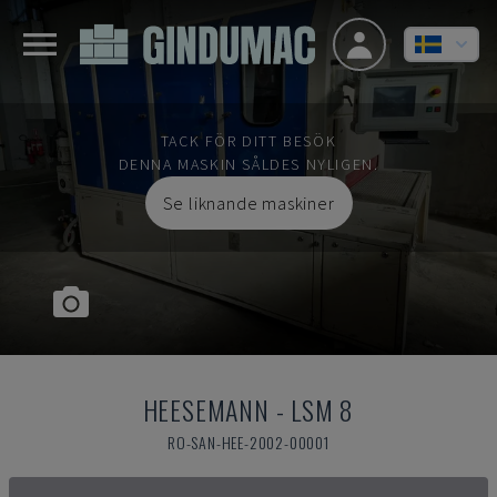
TACK FÖR DITT BESÖK
DENNA MASKIN SÅLDES NYLIGEN.
Se liknande maskiner
HEESEMANN
-
LSM 8
RO-SAN-HEE-2002-00001