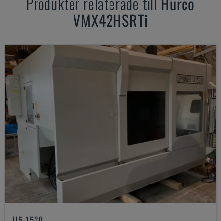
Produkter relaterade till
Hurco
VMX42HSRTi
U5-1530