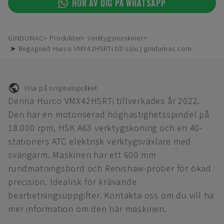
HÖR AV DIG PÅ WHATSAPP
GINDUMAC
Produkter
Verktygsmaskiner
➤ Begagnad Hurco VMX42HSRTi till salu | gindumac.com
Visa på originalspråket
Denna Hurco VMX42HSRTi tillverkades år 2022.
Den har en motoriserad höghastighetsspindel på
18.000 rpm, HSK A63 verktygskoning och en 40-
stationers ATC elektrisk verktygsväxlare med
svängarm. Maskinen har ett 600 mm
rundmatningsbord och Renishaw-prober för ökad
precision. Idealisk för krävande
bearbetningsuppgifter. Kontakta oss om du vill ha
mer information om den här maskinen.