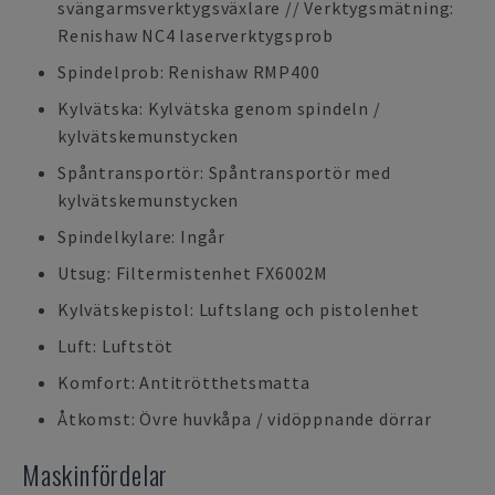
svängarmsverktygsväxlare // Verktygsmätning:
Renishaw NC4 laserverktygsprob
Spindelprob: Renishaw RMP400
Kylvätska: Kylvätska genom spindeln /
kylvätskemunstycken
Spåntransportör: Spåntransportör med
kylvätskemunstycken
Spindelkylare: Ingår
Utsug: Filtermistenhet FX6002M
Kylvätskepistol: Luftslang och pistolenhet
Luft: Luftstöt
Komfort: Antitrötthetsmatta
Åtkomst: Övre huvkåpa / vidöppnande dörrar
Maskinfördelar