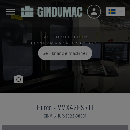
TACK FÖR DITT BESÖK
DENNA MASKIN SÅLDES NYLIGEN.
Se liknande maskiner
Hurco
-
VMX42HSRTi
GB-MIL-HUR-2022-00001